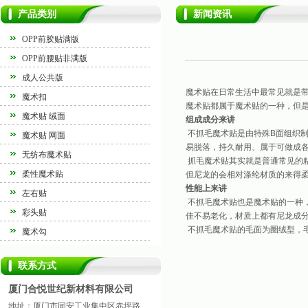
产品类别
新闻资讯
OPP前胶贴满版
OPP前腰贴非满版
成人公共版
魔术贴在日常生活中最常见就是
魔术扣
魔术贴都属于魔术贴的一种，但
魔术贴 绒面
组成成分来讲
不抓毛魔术贴是由特殊B面组织
魔术贴 网面
易脱落，持久耐用、属于可做成
无纺布魔术贴
抓毛魔术贴其实就是普通常见的
柔性魔术贴
但尼龙的会相对涤纶材质的来得
性能上来讲
左右贴
不抓毛魔术贴也是魔术贴的一种
彩头贴
佳不易老化，材质上都有尼龙成
不抓毛魔术贴的毛面为圈绒型，
魔术勾
联系方式
厦门合悦世纪新材料有限公司
地址：厦门市同安工业集中区赤坪路