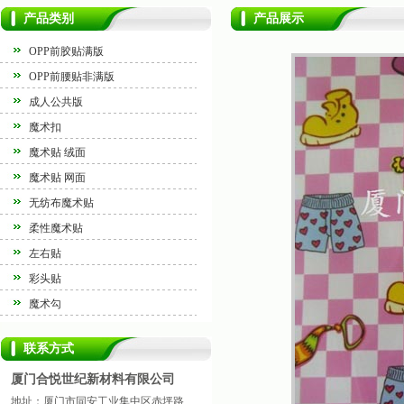
产品类别
产品展示
OPP前胶贴满版
OPP前腰贴非满版
成人公共版
魔术扣
魔术贴 绒面
魔术贴 网面
无纺布魔术贴
柔性魔术贴
左右贴
彩头贴
魔术勾
联系方式
厦门合悦世纪新材料有限公司
地址：厦门市同安工业集中区赤坪路