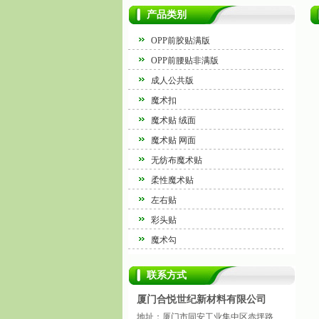
产品类别
OPP前胶贴满版
OPP前腰贴非满版
成人公共版
魔术扣
魔术贴 绒面
魔术贴 网面
无纺布魔术贴
柔性魔术贴
左右贴
彩头贴
魔术勾
联系方式
厦门合悦世纪新材料有限公司
地址：厦门市同安工业集中区赤坪路