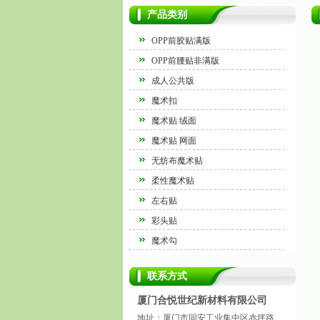
产品类别
OPP前胶贴满版
OPP前腰贴非满版
成人公共版
魔术扣
魔术贴 绒面
魔术贴 网面
无纺布魔术贴
柔性魔术贴
左右贴
彩头贴
魔术勾
联系方式
厦门合悦世纪新材料有限公司
地址：厦门市同安工业集中区赤坪路