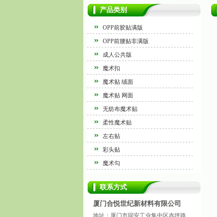
产品类别
OPP前胶贴满版
OPP前腰贴非满版
成人公共版
魔术扣
魔术贴 绒面
魔术贴 网面
无纺布魔术贴
柔性魔术贴
左右贴
彩头贴
魔术勾
联系方式
厦门合悦世纪新材料有限公司
地址：厦门市同安工业集中区赤坪路