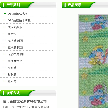
产品类别
产品展示
OPP前胶贴满版
OPP前腰贴非满版
成人公共版
魔术扣
魔术贴 绒面
魔术贴 网面
无纺布魔术贴
柔性魔术贴
左右贴
彩头贴
魔术勾
联系方式
厦门合悦世纪新材料有限公司
地址：厦门市同安工业集中区赤坪路