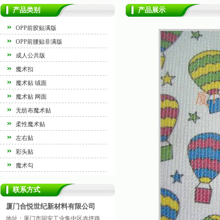
产品类别
产品展示
OPP前胶贴满版
OPP前腰贴非满版
成人公共版
魔术扣
魔术贴 绒面
魔术贴 网面
无纺布魔术贴
柔性魔术贴
左右贴
彩头贴
魔术勾
联系方式
厦门合悦世纪新材料有限公司
地址：厦门市同安工业集中区赤坪路