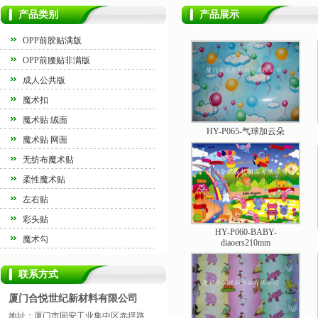
产品类别
产品展示
OPP前胶贴满版
OPP前腰贴非满版
成人公共版
魔术扣
魔术贴 绒面
HY-P065-气球加云朵
魔术贴 网面
无纺布魔术贴
柔性魔术贴
左右贴
彩头贴
HY-P060-BABY-
魔术勾
diaoers210mm
联系方式
厦门合悦世纪新材料有限公司
地址：厦门市同安工业集中区赤坪路