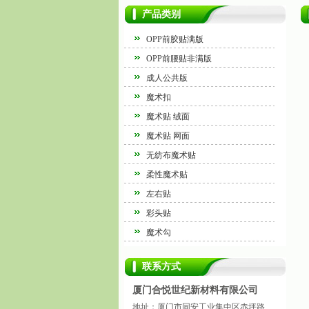
产品类别
OPP前胶贴满版
OPP前腰贴非满版
成人公共版
魔术扣
魔术贴 绒面
魔术贴 网面
无纺布魔术贴
柔性魔术贴
左右贴
彩头贴
魔术勾
联系方式
厦门合悦世纪新材料有限公司
地址：厦门市同安工业集中区赤坪路