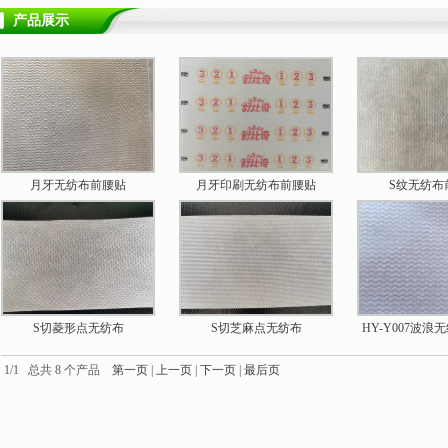
产品展示
月牙无纺布前腰贴
月牙印刷无纺布前腰贴
S纹无纺布
S切菱形点无纺布
S切芝麻点无纺布
HY-Y007波
1/1 总共 8 个产品
第一页
|
上一页
|
下一页
|
最后页