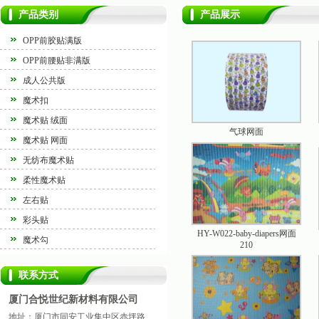
产品类别
产品展示
OPP前胶贴满版
OPP前腰贴非满版
成人公共版
魔术扣
魔术贴 绒面
气球网面
魔术贴 网面
无纺布魔术贴
柔性魔术贴
左右贴
彩头贴
HY-W022-baby-diapers网面
魔术勾
210
联系方式
厦门合悦世纪新材料有限公司
地址：厦门市同安工业集中区赤坪路