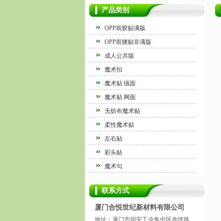
产品类别
OPP前胶贴满版
OPP前腰贴非满版
成人公共版
魔术扣
魔术贴 绒面
魔术贴 网面
无纺布魔术贴
柔性魔术贴
左右贴
彩头贴
魔术勾
联系方式
厦门合悦世纪新材料有限公司
地址：厦门市同安工业集中区赤坪路