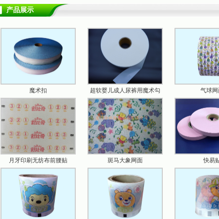
产品展示
魔术扣
超软婴儿成人尿裤用魔术勾
气球网
月牙印刷无纺布前腰贴
斑马大象网面
快易